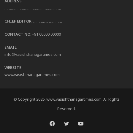
ADDRESS
…………………………………………….
CHIEF EDITOR:
………….. …………
CONTACT NO:
+91 00000 00000
EMAIL
info@vasishthanagartimes.com
WEBSITE
www.vasishthanagartimes.com
© Copyright 2026, www.vasishthanagartimes.com. All Rights
Reserved.
Facebook
Twitter
YouTube