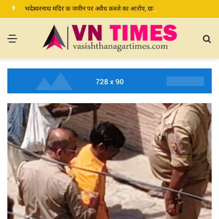
भदेश्वरनाथ मंदिर की जमीन पर अवैध कब्जे का आरोप, ग्रामीण कल डीएम-एसपी से करेंगे शिकायत
Menu
S
fo