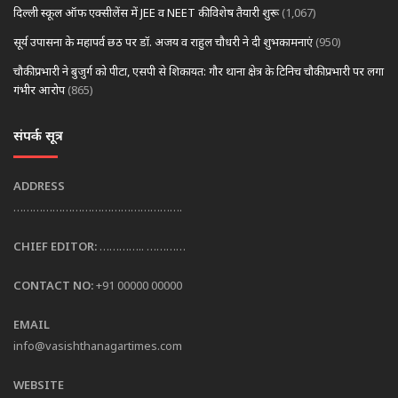
दिल्ली स्कूल ऑफ एक्सीलेंस में JEE व NEET की विशेष तैयारी शुरू
(1,067)
सूर्य उपासना के महापर्व छठ पर डॉ. अजय व राहुल चौधरी ने दी शुभकामनाएं
(950)
चौकी प्रभारी ने बुजुर्ग को पीटा, एसपी से शिकायत: गौर थाना क्षेत्र के टिनिच चौकी प्रभारी पर लगा
गंभीर आरोप
(865)
संपर्क सूत्र
ADDRESS
…………………………………………….
CHIEF EDITOR:
………….. …………
CONTACT NO:
+91 00000 00000
EMAIL
info@vasishthanagartimes.com
WEBSITE