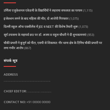
उर्मिला एजुकेशनल एकेडमी के विद्यार्थियों ने लहराया सफलता का परचम
(1,115)
इंजेक्शन लगने के बाद महिला की मौत, दो आरोपी गिरफ्तार
(1,075)
दिल्ली स्कूल ऑफ एक्सीलेंस में JEE व NEET की विशेष तैयारी शुरू
(1,073)
सूर्य उपासना के महापर्व छठ पर डॉ. अजय व राहुल चौधरी ने दी शुभकामनाएं
(953)
चौकी प्रभारी ने बुजुर्ग को पीटा, एसपी से शिकायत: गौर थाना क्षेत्र के टिनिच चौकी प्रभारी पर
लगा गंभीर आरोप
(867)
संपर्क सूत्र
ADDRESS
…………………………………………….
CHIEF EDITOR:
………….. …………
CONTACT NO:
+91 00000 00000