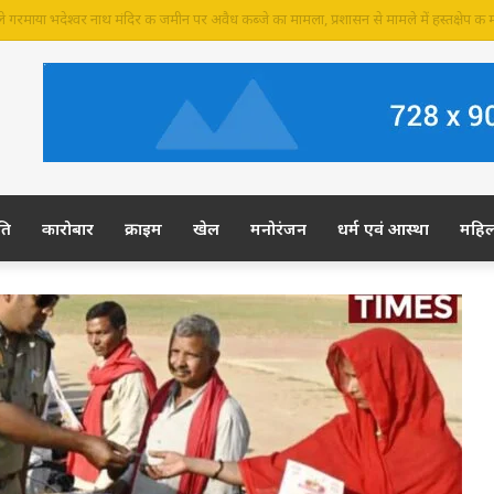
र की जमीन पर अवैध कब्जे का आरोप, ग्रामीण कल डीएम-एसपी से करेंगे शिकायत
ति
कारोबार
क्राइम
खेल
मनोरंजन
धर्म एवं आस्था
महि