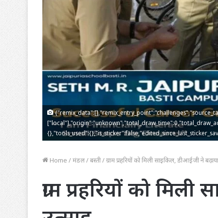
{"remix_data":[],"remix_entry_point":"challenges","source_ta
["local"],"origin":"unknown","total_draw_time":0,"total_draw_a
{},"tools_used":{},"is_sticker":false,"edited_since_last_sticker_sa
Home
/
मंडल
/
बस्ती
/
ग्राम प्रहरियों को मिली साइकिल, डीआईजी ने बढ़ाय
ग्राम प्रहरियों को मिल
उत्साह