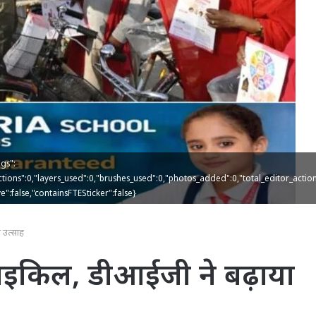
gs":
ctions":0,"layers_used":0,"brushes_used":0,"photos_added":0,"total_editor_action
ve":false,"containsFTESticker":false}
ा उत्साह
ी साइकिल, डीआईजी ने बढ़ाया