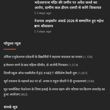
भदेश्वरनाथ मंदिर की जमीन पर अवैध कब्जे का
आरोप, ग्रामीण कल डीएम-एसपी से करेंगे शिकायत
2 days ago
नेशनल आइकॉन अवार्ड 2026 से सम्मानित हुए महेश
प्रताप श्रीवास्तव
3 days ago
पॉपुलर न्यूज़
उर्मिला एजुकेशनल एकेडमी के विद्यार्थियों ने लहराया सफलता का परचम
(1,109)
इंजेक्शन लगने के बाद महिला की मौत, दो आरोपी गिरफ्तार
(1,074)
दिल्ली स्कूल ऑफ एक्सीलेंस में JEE व NEET की विशेष तैयारी शुरू
(1,067)
सूर्य उपासना के महापर्व छठ पर डॉ. अजय व राहुल चौधरी ने दी शुभकामनाएं
(949)
यूथ फार्मासिस्ट फेडरेशन के जिला इकाई के शपथ ग्रहण और परिचय पत्र वितरण समारोह का
हुआ आयोजन
(862)
संपर्क सूत्र