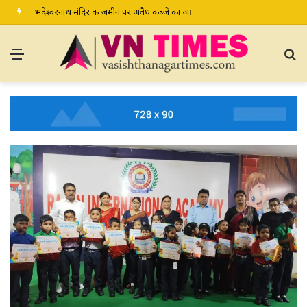
भदेश्वरनाथ मंदिर की जमीन पर अवैध कब्जे का आरोप, ग्रामीण कल डीएम-एसपी से करेंगे शिकायत
Menu
S
fo