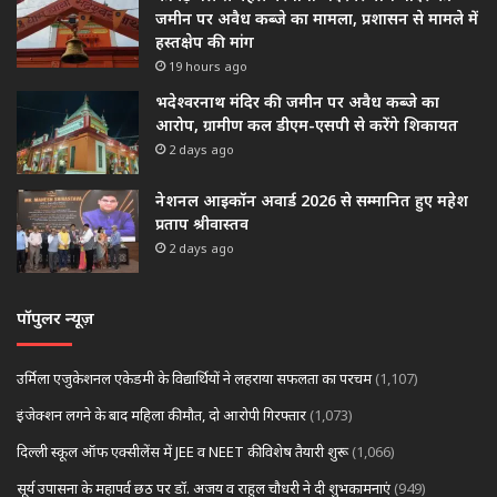
जमीन पर अवैध कब्जे का मामला, प्रशासन से मामले में
हस्तक्षेप की मांग
19 hours ago
भदेश्वरनाथ मंदिर की जमीन पर अवैध कब्जे का
आरोप, ग्रामीण कल डीएम-एसपी से करेंगे शिकायत
2 days ago
नेशनल आइकॉन अवार्ड 2026 से सम्मानित हुए महेश
प्रताप श्रीवास्तव
2 days ago
पॉपुलर न्यूज़
उर्मिला एजुकेशनल एकेडमी के विद्यार्थियों ने लहराया सफलता का परचम
(1,107)
इंजेक्शन लगने के बाद महिला की मौत, दो आरोपी गिरफ्तार
(1,073)
दिल्ली स्कूल ऑफ एक्सीलेंस में JEE व NEET की विशेष तैयारी शुरू
(1,066)
सूर्य उपासना के महापर्व छठ पर डॉ. अजय व राहुल चौधरी ने दी शुभकामनाएं
(949)