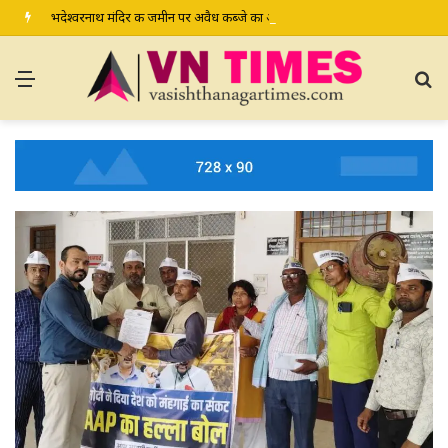
भदेश्वरनाथ मंदिर की जमीन पर अवैध कब्जे का आरोप, ग्रामीण कल डीएम-एसपी से करेंगे शिकायत
Menu
S
fo