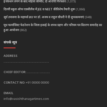
इंजेक्शन लगने के बाद महिला की मौत, दो आरोपी गिरफ्तार
(1,073)
दिल्ली स्कूल ऑफ एक्सीलेंस में JEE व NEET की विशेष तैयारी शुरू
(1,066)
सूर्य उपासना के महापर्व छठ पर डॉ. अजय व राहुल चौधरी ने दी शुभकामनाएं
(949)
यूथ फार्मासिस्ट फेडरेशन के जिला इकाई के शपथ ग्रहण और परिचय पत्र वितरण समारोह का
हुआ आयोजन
(862)
संपर्क सूत्र
ADDRESS
…………………………………………….
CHIEF EDITOR:
………….. …………
CONTACT NO:
+91 00000 00000
EMAIL
info@vasishthanagartimes.com