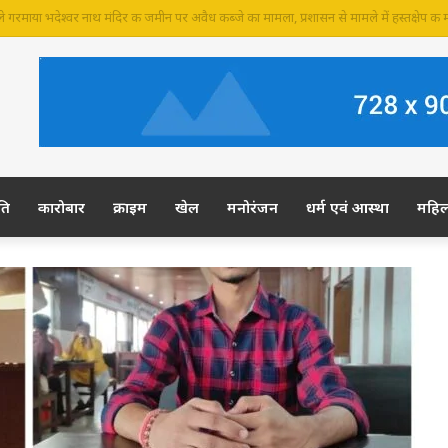
र की जमीन पर अवैध कब्जे का आरोप, ग्रामीण कल डीएम-एसपी से करेंगे शिकायत
ति
कारोबार
क्राइम
खेल
मनोरंजन
धर्म एवं आस्था
महि