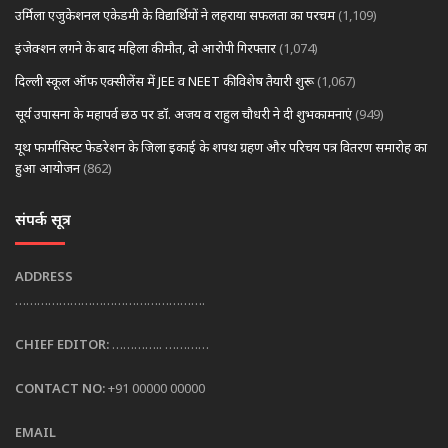
उर्मिला एजुकेशनल एकेडमी के विद्यार्थियों ने लहराया सफलता का परचम
(1,109)
इंजेक्शन लगने के बाद महिला की मौत, दो आरोपी गिरफ्तार
(1,074)
दिल्ली स्कूल ऑफ एक्सीलेंस में JEE व NEET की विशेष तैयारी शुरू
(1,067)
सूर्य उपासना के महापर्व छठ पर डॉ. अजय व राहुल चौधरी ने दी शुभकामनाएं
(949)
यूथ फार्मासिस्ट फेडरेशन के जिला इकाई के शपथ ग्रहण और परिचय पत्र वितरण समारोह का
हुआ आयोजन
(862)
संपर्क सूत्र
ADDRESS
…………………………………………….
CHIEF EDITOR:
………….. …………
CONTACT NO:
+91 00000 00000
EMAIL