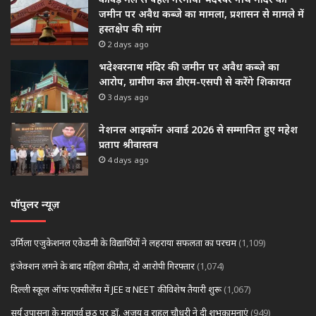
जमीन पर अवैध कब्जे का मामला, प्रशासन से मामले में
हस्तक्षेप की मांग
2 days ago
भदेश्वरनाथ मंदिर की जमीन पर अवैध कब्जे का
आरोप, ग्रामीण कल डीएम-एसपी से करेंगे शिकायत
3 days ago
नेशनल आइकॉन अवार्ड 2026 से सम्मानित हुए महेश
प्रताप श्रीवास्तव
4 days ago
पॉपुलर न्यूज़
उर्मिला एजुकेशनल एकेडमी के विद्यार्थियों ने लहराया सफलता का परचम
(1,109)
इंजेक्शन लगने के बाद महिला की मौत, दो आरोपी गिरफ्तार
(1,074)
दिल्ली स्कूल ऑफ एक्सीलेंस में JEE व NEET की विशेष तैयारी शुरू
(1,067)
सूर्य उपासना के महापर्व छठ पर डॉ. अजय व राहुल चौधरी ने दी शुभकामनाएं
(949)