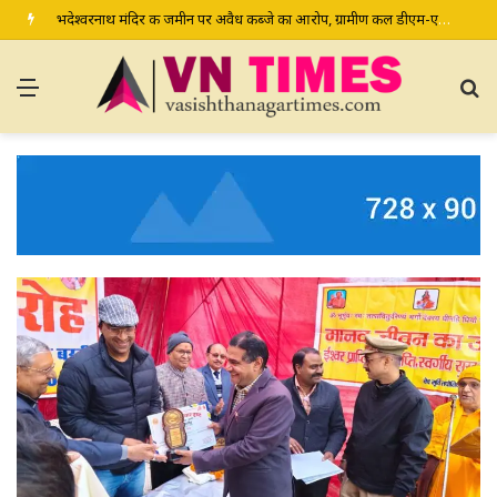
भदेश्वरनाथ मंदिर की जमीन पर अवैध कब्जे का आरोप, ग्रामीण कल डीएम-एसपी से करेंगे शिकायत
Menu
S
fo