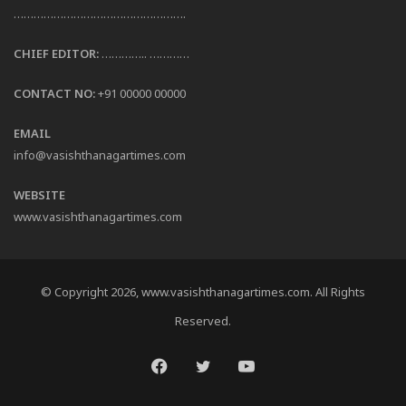
…………………………………………….
CHIEF EDITOR:
………….. …………
CONTACT NO:
+91 00000 00000
EMAIL
info@vasishthanagartimes.com
WEBSITE
www.vasishthanagartimes.com
© Copyright 2026, www.vasishthanagartimes.com. All Rights
Reserved.
Facebook
Twitter
YouTube