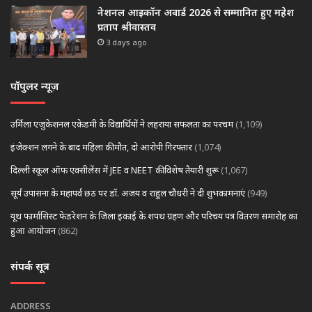
नेशनल आइकॉन अवार्ड 2026 से सम्मानित हुए महेश
प्रताप श्रीवास्तव
3 days ago
पॉपुलर न्यूज़
उर्मिला एजुकेशनल एकेडमी के विद्यार्थियों ने लहराया सफलता का परचम
(1,109)
इंजेक्शन लगने के बाद महिला की मौत, दो आरोपी गिरफ्तार
(1,074)
दिल्ली स्कूल ऑफ एक्सीलेंस में JEE व NEET की विशेष तैयारी शुरू
(1,067)
सूर्य उपासना के महापर्व छठ पर डॉ. अजय व राहुल चौधरी ने दी शुभकामनाएं
(949)
यूथ फार्मासिस्ट फेडरेशन के जिला इकाई के शपथ ग्रहण और परिचय पत्र वितरण समारोह का
हुआ आयोजन
(862)
संपर्क सूत्र
ADDRESS