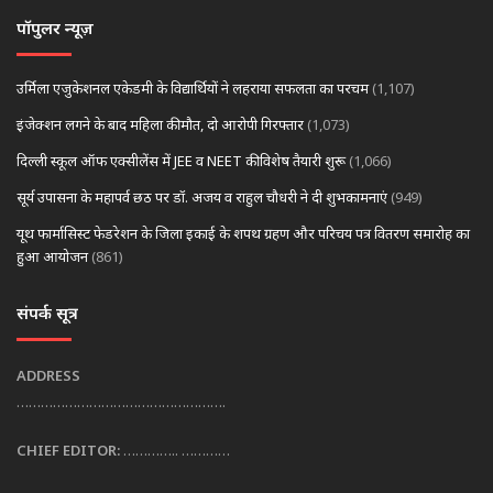
पॉपुलर न्यूज़
उर्मिला एजुकेशनल एकेडमी के विद्यार्थियों ने लहराया सफलता का परचम
(1,107)
इंजेक्शन लगने के बाद महिला की मौत, दो आरोपी गिरफ्तार
(1,073)
दिल्ली स्कूल ऑफ एक्सीलेंस में JEE व NEET की विशेष तैयारी शुरू
(1,066)
सूर्य उपासना के महापर्व छठ पर डॉ. अजय व राहुल चौधरी ने दी शुभकामनाएं
(949)
यूथ फार्मासिस्ट फेडरेशन के जिला इकाई के शपथ ग्रहण और परिचय पत्र वितरण समारोह का
हुआ आयोजन
(861)
संपर्क सूत्र
ADDRESS
…………………………………………….
CHIEF EDITOR:
………….. …………