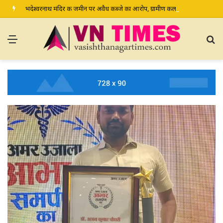
भदेश्वरनाथ मंदिर की जमीन पर अवैध कब्जे का आरोप, ग्रामीण कल डीएम-एसपी से करेंगे शिकायत
Menu
S
fo